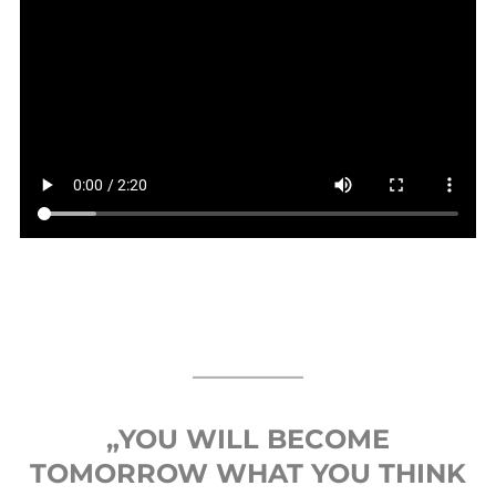
„YOU WILL BECOME
TOMORROW WHAT YOU THINK