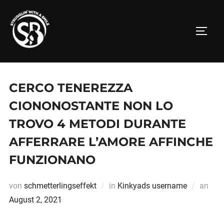
Zum
Inhalt
SEITE
springen
CERCO TENEREZZA
CIONONOSTANTE NON LO
TROVO 4 METODI DURANTE
AFFERRARE L’AMORE AFFINCHE
FUNZIONANO
Verö
von
schmetterlingseffekt
in
Kinkyads username
an
am
August 2, 2021